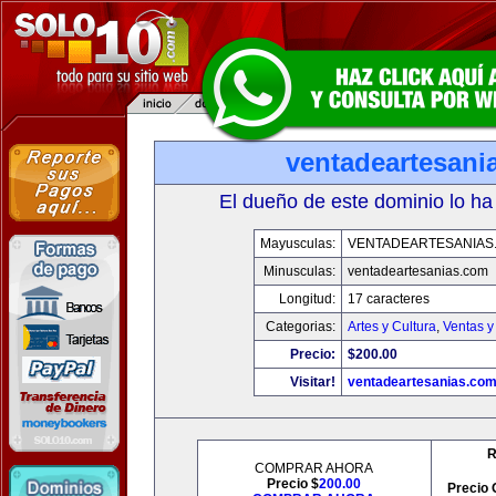
ventadeartesani
El dueño de este dominio lo ha
Mayusculas:
VENTADEARTESANIAS
Minusculas:
ventadeartesanias.com
Longitud:
17 caracteres
Categorias:
Artes y Cultura
,
Ventas y
Precio:
$200.00
Visitar!
ventadeartesanias.co
R
COMPRAR AHORA
Precio $
200.00
Precio 