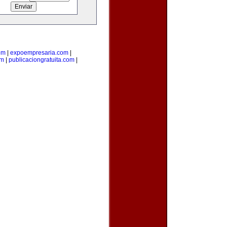
om
|
expoempresaria.com
|
om
|
publicaciongratuita.com
|