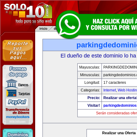
parkingdedomin
El dueño de este dominio lo ha
Mayusculas:
PARKINGDEDOMIN
Minusculas:
parkingdedominios
Longitud:
17 caracteres
Categorias:
Internet
,
Web Hostin
Precio:
Realizar una oferta
Visitar!
parkingdedominio
Serán consideradas ofer
Realizar una Oferta