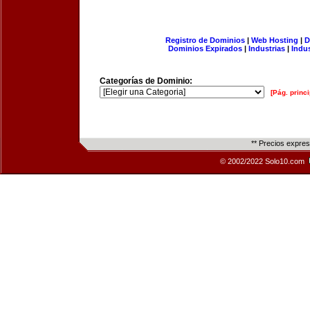
Registro de Dominios
|
Web Hosting
|
D
Dominios Expirados
|
Industrias
|
Indu
Categorías de Dominio:
[Pág. princi
** Precios expre
© 2002/2022 Solo10.com