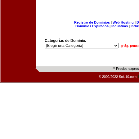
Registro de Dominios
|
Web Hosting
|
D
Dominios Expirados
|
Industrias
|
Indu
Categorías de Dominio:
[Pág. princi
** Precios expre
© 2002/2022 Solo10.com