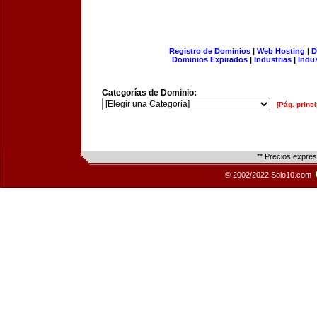
Registro de Dominios
|
Web Hosting
|
D
Dominios Expirados
|
Industrias
|
Indu
Categorías de Dominio:
[Pág. princi
** Precios expre
© 2002/2022 Solo10.com