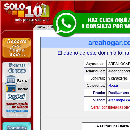
areahogar.c
El dueño de este dominio lo ha
Mayusculas:
AREAHOGAR
Minusculas:
areahogar.c
Longitud:
9 caracteres
Categorias:
Hogar
Precio:
Realizar una 
Visitar!
areahogar.c
Serán consideradas ofer
Realizar una Oferta