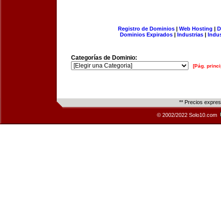
Registro de Dominios
|
Web Hosting
|
D
Dominios Expirados
|
Industrias
|
Indu
Categorías de Dominio:
[Pág. princi
** Precios expre
© 2002/2022 Solo10.com