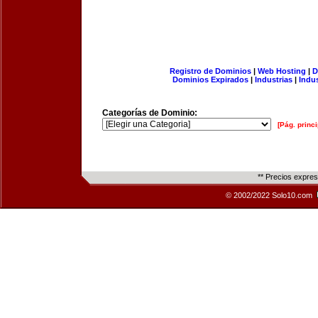
Registro de Dominios
|
Web Hosting
|
D
Dominios Expirados
|
Industrias
|
Indu
Categorías de Dominio:
[Pág. princi
** Precios expre
© 2002/2022 Solo10.com