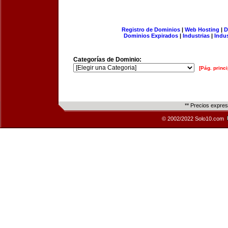
Registro de Dominios
|
Web Hosting
|
D
Dominios Expirados
|
Industrias
|
Indu
Categorías de Dominio:
[Pág. princi
** Precios expre
© 2002/2022 Solo10.com