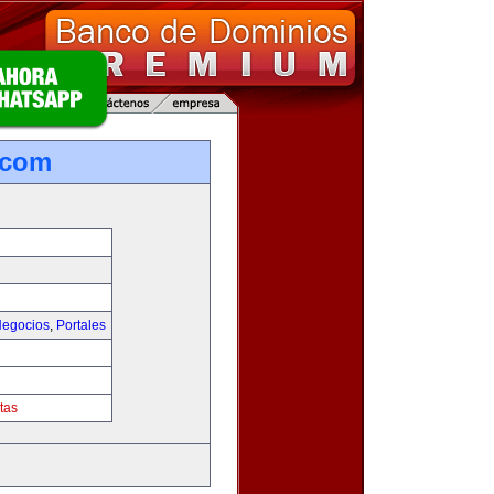
.com
egocios
,
Portales
tas