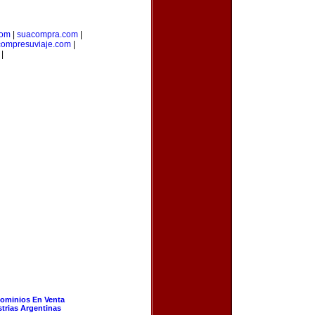
com
|
suacompra.com
|
compresuviaje.com
|
|
ominios En Venta
strias Argentinas