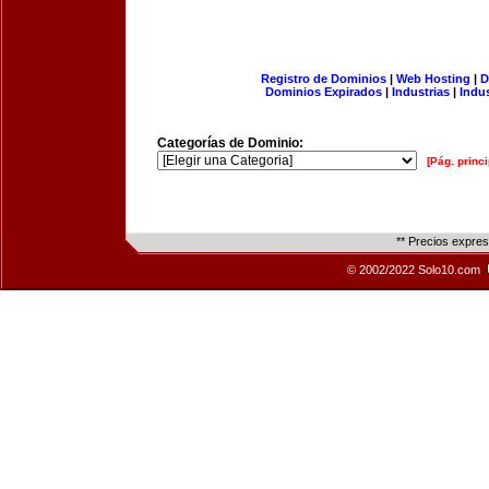
Registro de Dominios
|
Web Hosting
|
D
Dominios Expirados
|
Industrias
|
Indu
Categorías de Dominio:
[Pág. princi
** Precios expre
© 2002/2022 Solo10.com