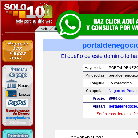
portaldenegoci
El dueño de este dominio lo ha
Mayusculas:
PORTALDENEG
Minusculas:
portaldenegocio
Longitud:
15 caracteres
Categorias:
Negocios
,
Portal
Precio:
$990.00
Visitar!
portaldenegocio
Serán consideradas ofer
R