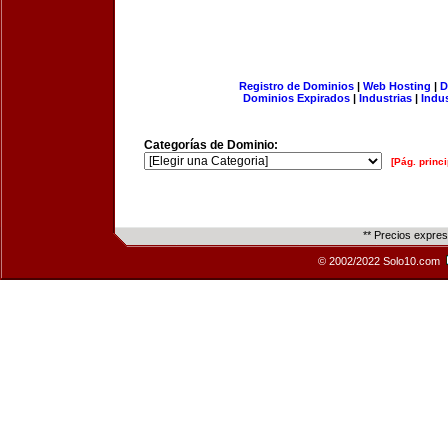
Registro de Dominios
|
Web Hosting
|
D
Dominios Expirados
|
Industrias
|
Indu
Categorías de Dominio:
[Pág. princi
** Precios expre
© 2002/2022 Solo10.com