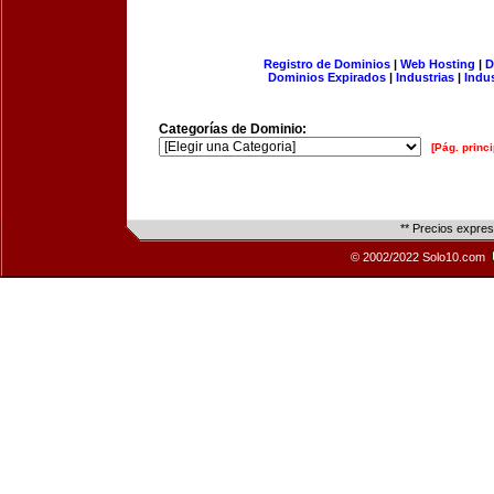
Registro de Dominios
|
Web Hosting
|
D
Dominios Expirados
|
Industrias
|
Indu
Categorías de Dominio:
[Pág. princi
** Precios expre
© 2002/2022 Solo10.com