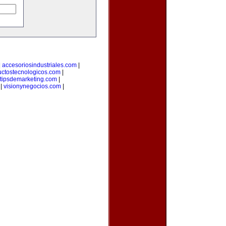
|
accesoriosindustriales.com
|
uctostecnologicos.com
|
tipsdemarketing.com
|
|
visionynegocios.com
|