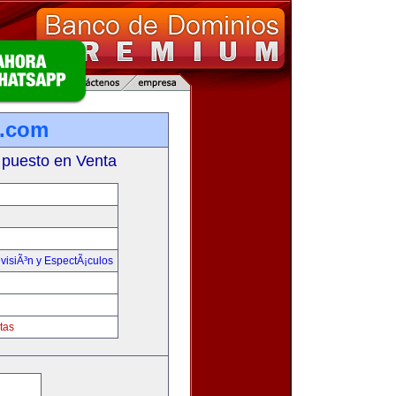
n.com
 puesto en Venta
visiÃ³n y EspectÃ¡culos
tas