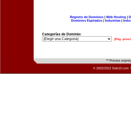
Registro de Dominios
|
Web Hosting
|
D
Dominios Expirados
|
Industrias
|
Indu
Categorías de Dominio:
[Pág. princi
** Precios expre
© 2002/2022 Solo10.com