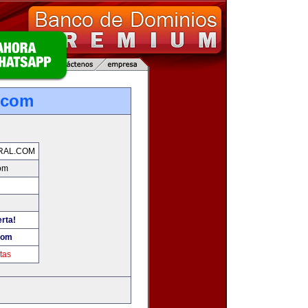
.com
RAL.COM
om
erta!
com
tas