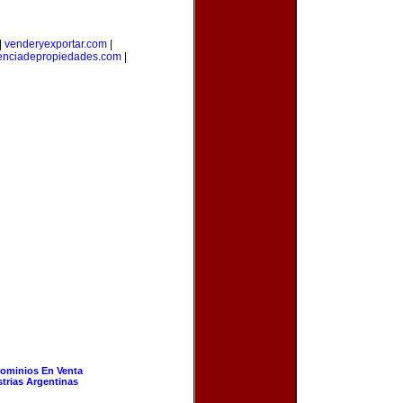
|
venderyexportar.com
|
enciadepropiedades.com
|
ominios En Venta
strias Argentinas