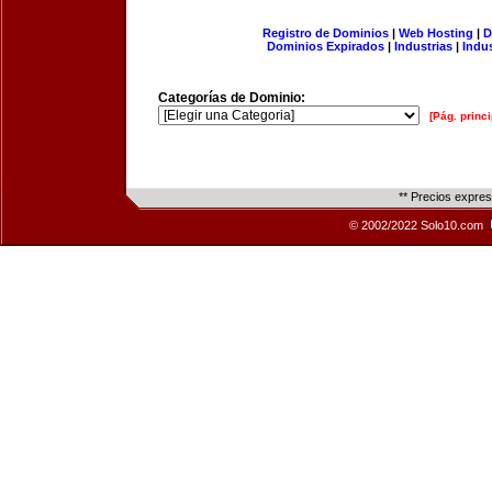
Registro de Dominios
|
Web Hosting
|
D
Dominios Expirados
|
Industrias
|
Indu
Categorías de Dominio:
[Pág. princi
** Precios expre
© 2002/2022 Solo10.com