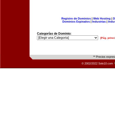
Registro de Dominios
|
Web Hosting
|
D
Dominios Expirados
|
Industrias
|
Indu
Categorías de Dominio:
[Pág. princi
** Precios expre
© 2002/2022 Solo10.com