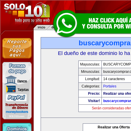
buscarycompra
El dueño de este dominio lo ha
Mayusculas:
BUSCARYCOMP
Minusculas:
buscarycomprar.
Longitud:
14 caracteres
Categorias:
Portales
Precio:
Realizar una ofer
Visitar!
buscarycompra
Serán consideradas ofer
Realizar una Oferta