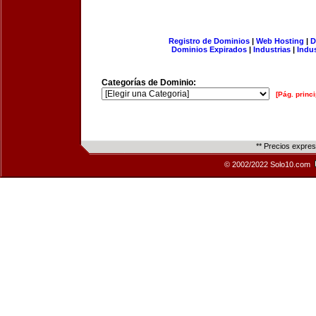
Registro de Dominios
|
Web Hosting
|
D
Dominios Expirados
|
Industrias
|
Indu
Categorías de Dominio:
[Pág. princi
** Precios expre
© 2002/2022 Solo10.com