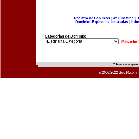
Registro de Dominios
|
Web Hosting
|
D
Dominios Expirados
|
Industrias
|
Indu
Categorías de Dominio:
[Pág. princi
** Precios expre
© 2002/2022 Solo10.com