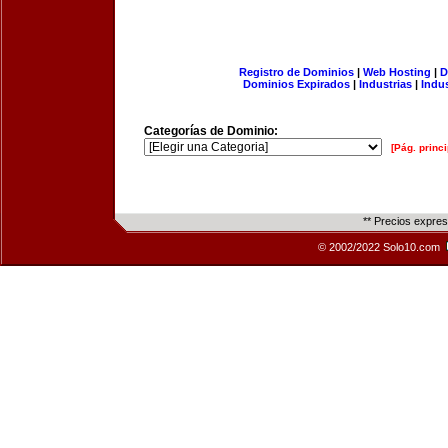
Registro de Dominios
|
Web Hosting
|
D
Dominios Expirados
|
Industrias
|
Indu
Categorías de Dominio:
[Pág. princi
** Precios expre
© 2002/2022 Solo10.com