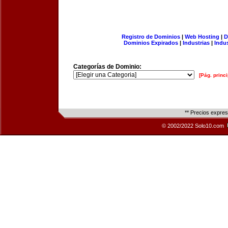
Registro de Dominios
|
Web Hosting
|
D
Dominios Expirados
|
Industrias
|
Indu
Categorías de Dominio:
[Pág. princi
** Precios expre
© 2002/2022 Solo10.com