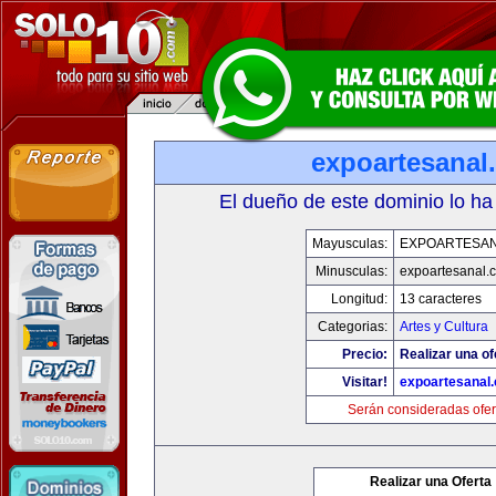
expoartesanal
El dueño de este dominio lo ha
Mayusculas:
EXPOARTESA
Minusculas:
expoartesanal.
Longitud:
13 caracteres
Categorias:
Artes y Cultura
Precio:
Realizar una of
Visitar!
expoartesanal
Serán consideradas ofer
Realizar una Oferta