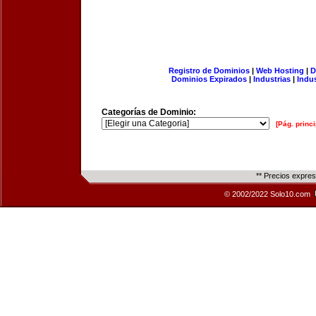
Registro de Dominios
|
Web Hosting
|
D
Dominios Expirados
|
Industrias
|
Indu
Categorías de Dominio:
[Pág. princi
** Precios expre
© 2002/2022 Solo10.com