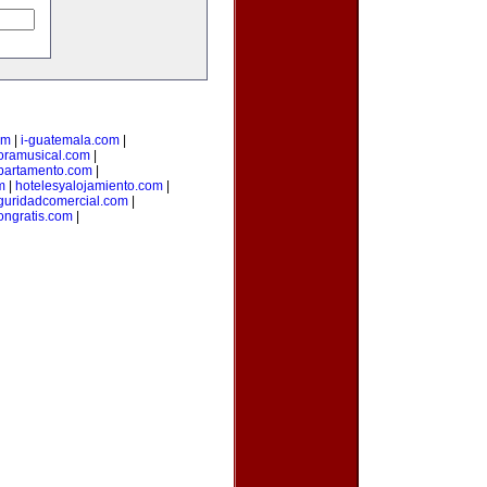
om
|
i-guatemala.com
|
oramusical.com
|
partamento.com
|
m
|
hotelesyalojamiento.com
|
guridadcomercial.com
|
ongratis.com
|