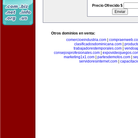
Precio Ofrecido $
Otros dominios en venta:
comercioeindustria.com
|
compraenweb.c
clasificadosdominicana.com
|
product
trabajadorestemporales.com
|
vendoa
consejosprofesionales.com
|
expovideojuegos.co
marketing1x1.com
|
partesdemotos.com
|
se
servidoresinternet.com
|
capacitaci