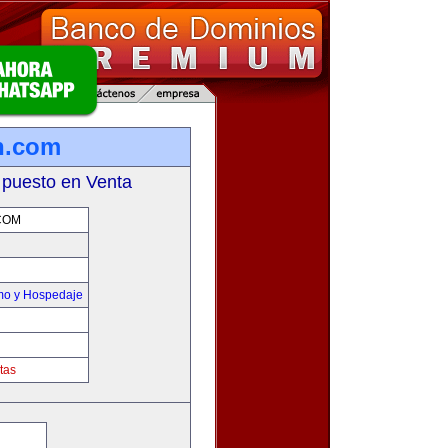
n.com
 puesto en Venta
COM
smo y Hospedaje
tas