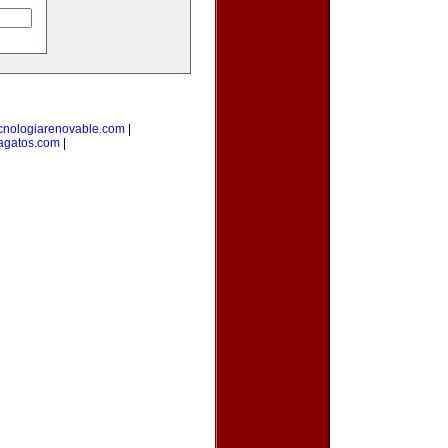
cnologiarenovable.com
|
agatos.com
|