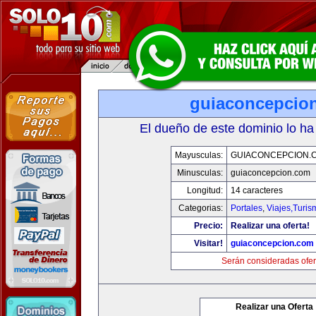
guiaconcepcio
El dueño de este dominio lo ha
Mayusculas:
GUIACONCEPCION.
Minusculas:
guiaconcepcion.com
Longitud:
14 caracteres
Categorias:
Portales
,
Viajes,Turi
Precio:
Realizar una oferta!
Visitar!
guiaconcepcion.com
Serán consideradas ofer
Realizar una Oferta