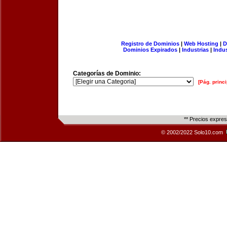
Registro de Dominios
|
Web Hosting
|
D
Dominios Expirados
|
Industrias
|
Indu
Categorías de Dominio:
[Pág. princi
** Precios expre
© 2002/2022 Solo10.com