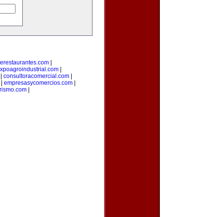
erestaurantes.com
|
xpoagroindustrial.com
|
|
consultoracomercial.com
|
|
empresasycomercios.com
|
rismo.com
|