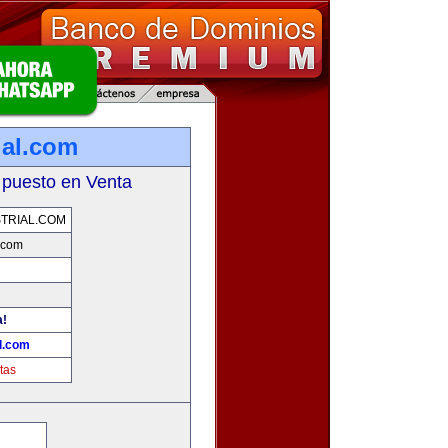
ial.com
 puesto en Venta
TRIAL.COM
.com
a!
l.com
tas