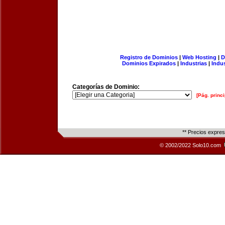
Registro de Dominios
|
Web Hosting
|
D
Dominios Expirados
|
Industrias
|
Indu
Categorías de Dominio:
[Pág. princi
** Precios expre
© 2002/2022 Solo10.com