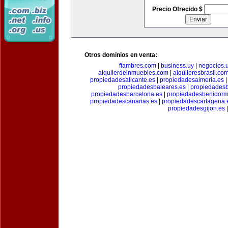
Precio Ofrecido $
Otros dominios en venta:
fiambres.com
|
business.uy
|
negocios.
alquilerdeinmuebles.com
|
alquileresbrasil.co
propiedadesalicante.es
|
propiedadesalmeria.es
propiedadesbaleares.es
|
propiedadesb
propiedadesbarcelona.es
|
propiedadesbenidorm
propiedadescanarias.es
|
propiedadescartagena.
propiedadesgijon.es
|