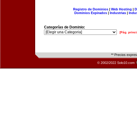
Registro de Dominios
|
Web Hosting
|
D
Dominios Expirados
|
Industrias
|
Indu
Categorías de Dominio:
[Pág. princi
** Precios expre
© 2002/2022 Solo10.com