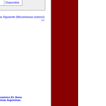
!
Disponible
a Siguiente (Miscelaneas (varios))
>>
ominios En Venta
strias Argentinas